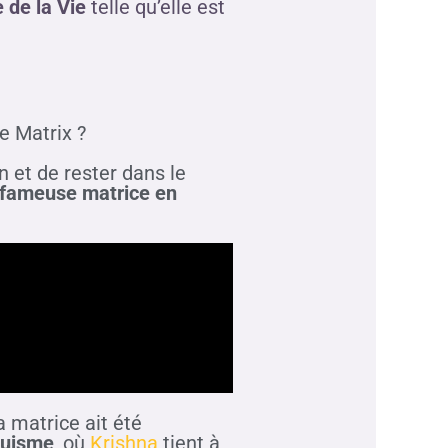
 de la Vie
telle qu’elle est
he Matrix ?
 et de rester dans le
a fameuse matrice en
a matrice ait été
ouisme
, où
Krishna
tient à