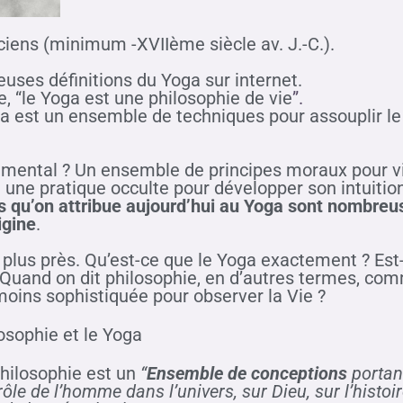
iens (minimum -XVIIème siècle av. J.-C.).
uses définitions du Yoga sur internet.
, “le Yoga est une philosophie de vie
”.
a est un ensemble de techniques pour assouplir le 
e mental ? Un ensemble de principes moraux pour vi
u une pratique occulte pour développer son intuit
ons qu’on attribue aujourd’hui au Yoga sont nombr
igine
.
lus près. Qu’est-ce que le Yoga exactement ? Est-i
Quand on dit philosophie, en d’autres termes, co
moins sophistiquée pour observer la Vie ?
losophie et le Yoga
philosophie est un
“
Ensemble de conceptions
portant
rôle de l’homme dans l’univers, sur Dieu, sur l’histoi