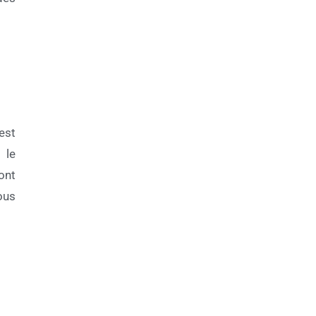
est
 le
ont
ous