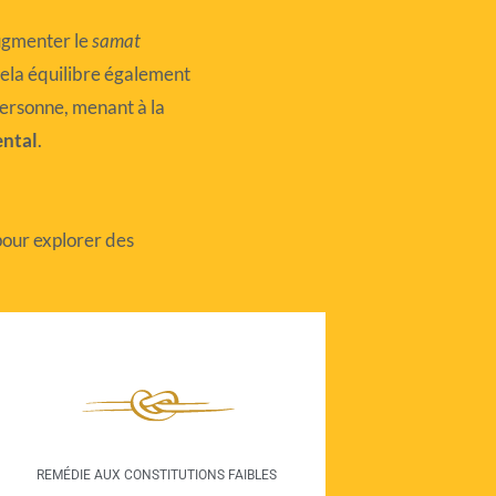
ugmenter le
samat
 Cela équilibre également
personne, menant à la
ental
.
pour explorer des
REMÉDIE AUX CONSTITUTIONS FAIBLES