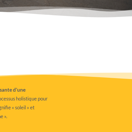
ssante d’une
cessus holistique pour
nifie « soleil » et
ne ».