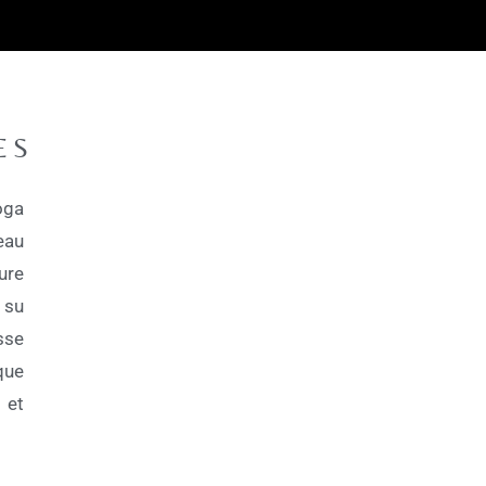
ES
oga
eau
ure
 su
sse
que
 et