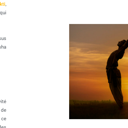
kti
,
qui
sus
sha
ité
e de
 ce
des