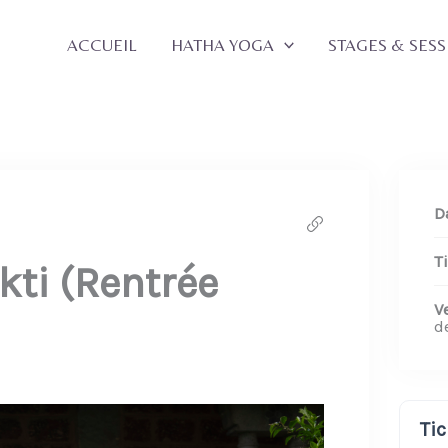
ACCUEIL
HATHA YOGA
STAGES & SESS
D
T
kti (Rentrée
V
d
Tic