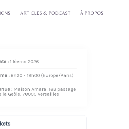
IONS
ARTICLES & PODCAST
À PROPOS
ate :
1 février 2026
ime :
8h30 - 19h00
(Europe/Paris)
enue :
Maison Amara, 16B passage
e la Geôle, 78000 Versailles
kets