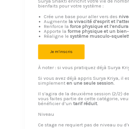
Surya Shakti enrichit votre vie de nomb
bienfaits pour votre système :
Crée une base pour aller vers des
nive
Augmente
la vivacité d’esprit et l’att
Renforce la
force physique et l’endur
Apporte la
forme physique et un bien-
Réaligne le
système musculo-squelet
Je m’inscris
À noter : si vous pratiquez déjà Surya Kri
Si vous avez déjà appris Surya Kriya, il 
simplement
en une seule session
.
Il s’agira de la deuxième session (2/2) de 
vous faites partie de cette catégorie, veu
bénéficier d’un
tarif réduit
.
Niveau
Ce stage ne requiert pas de niveau ou d’