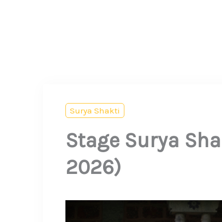
Aller
au
contenu
Surya Shakti
Stage Surya Sha
2026)