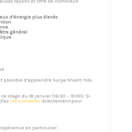
reuses façons et offre de nombreux
aux d’énergie plus élevés
ention
ance
être général
tique
ya
est possible d’apprendre Surya Shakti très
ce stage du 18 janvier (16:30 – 19:00). Si
illez
me contacter
directement pour
expérience en particulier.