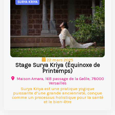
SURYA KRIYA
22 mars 2025
Stage Surya Kriya (Équinoxe de
Printemps)
Maison Amara, 16B passage de la Geôle, 78000
Versailles
Surya Kriya est une pratique yogique
puissante d’une grande ancienneté, conçue
comme un processus holistique pour la santé
et le bien-être