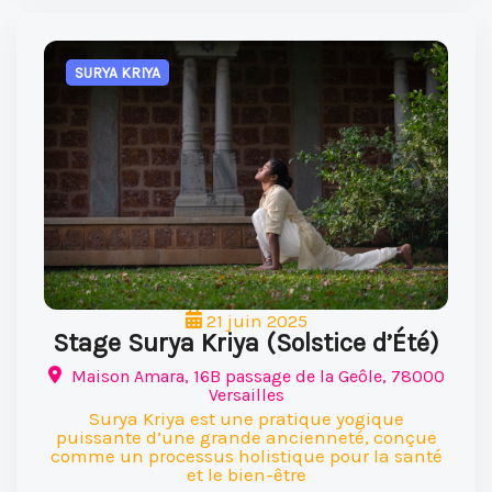
SURYA KRIYA
21 juin 2025
Stage Surya Kriya (Solstice d’Été)
Maison Amara, 16B passage de la Geôle, 78000
Versailles
Surya Kriya est une pratique yogique
puissante d’une grande ancienneté, conçue
comme un processus holistique pour la santé
et le bien-être