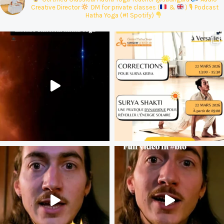
Creative Director
DM for private classes (
&
)
🎙 Podcast
Hatha Yoga (#1 Spotify)