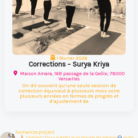
1 février 2026
Corrections – Surya Kriya
Maison Amara, 16B passage de la Geôle, 78000
Versailles
On dit souvent qu’une seule session de
correction équivaut à plusieurs mois voire
plusieurs années en termes de progrès et
d’ajustement de
humanize.project
‍ Certified Classical Hatha Yoga Teacher @sadhguru
Audio