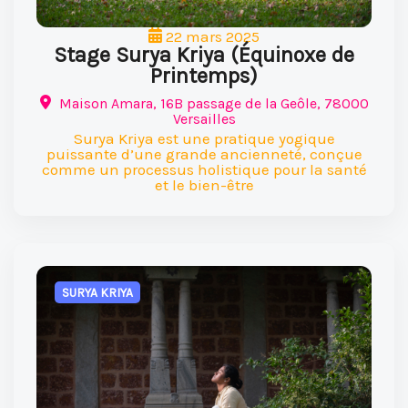
22 mars 2025
Stage Surya Kriya (Équinoxe de
Printemps)
Maison Amara, 16B passage de la Geôle, 78000
Versailles
Surya Kriya est une pratique yogique
puissante d’une grande ancienneté, conçue
comme un processus holistique pour la santé
et le bien-être
SURYA KRIYA