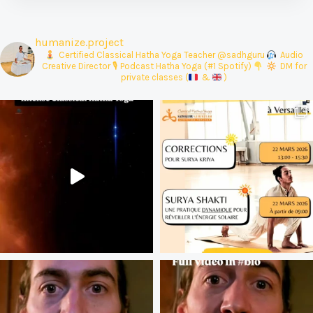
humanize.project
‍ Certified Classical Hatha Yoga Teacher @sadhguru
Audio
Creative Director
🎙 Podcast Hatha Yoga (#1 Spotify)
DM for
private classes (
&
)