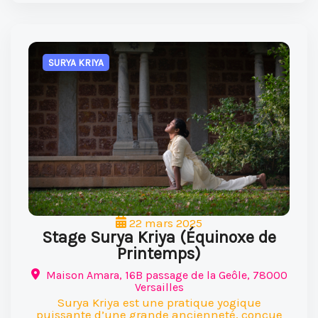
SURYA KRIYA
22 mars 2025
Stage Surya Kriya (Équinoxe de
Printemps)
Maison Amara, 16B passage de la Geôle, 78000
Versailles
Surya Kriya est une pratique yogique
puissante d’une grande ancienneté, conçue