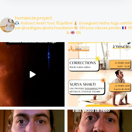
humanize.project
Podcast 'Avant Tout, l'Équilibre'
‍ Enseignant Hatha Yoga certifié
par @sadhguru @isha.foundation
DM pour classes privées
FR
&
EN