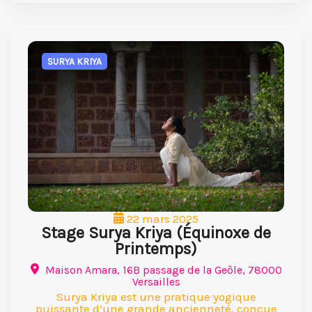
SURYA KRIYA
22 mars 2025
Stage Surya Kriya (Équinoxe de
Printemps)
Maison Amara, 16B passage de la Geôle, 78000
Versailles
Surya Kriya est une pratique yogique
puissante d’une grande ancienneté, conçue