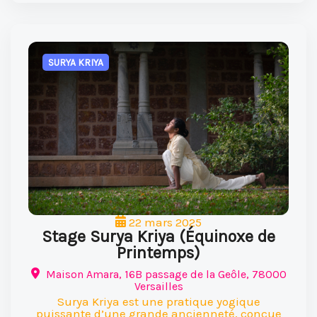
SURYA KRIYA
22 mars 2025
Stage Surya Kriya (Équinoxe de
Printemps)
Maison Amara, 16B passage de la Geôle, 78000
Versailles
Surya Kriya est une pratique yogique
puissante d’une grande ancienneté, conçue