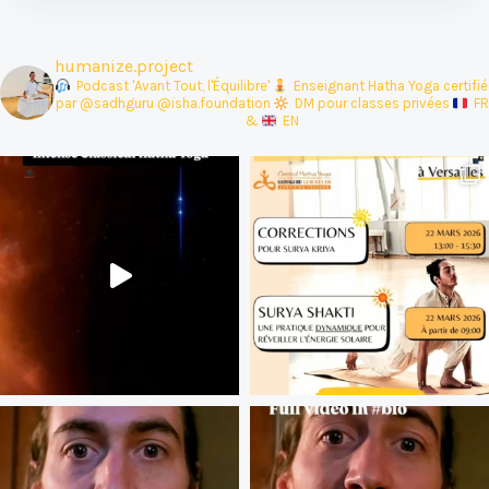
humanize.project
Podcast 'Avant Tout, l'Équilibre'
‍ Enseignant Hatha Yoga certifié
par @sadhguru @isha.foundation
DM pour classes privées
FR
&
EN